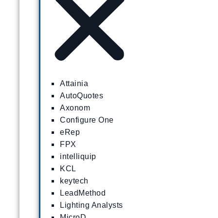
Attainia
AutoQuotes
Axonom
Configure One
eRep
FPX
intelliquip
KCL
keytech
LeadMethod
Lighting Analysts
MicroD